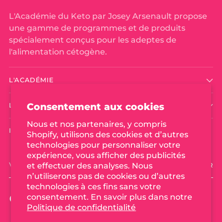
L'Académie du Keto par Josey Arsenault propose
une gamme de programmes et de produits
spécialement conçus pour les adeptes de
l'alimentation cétogène.
L'ACADÉMIE
Consentement aux cookies
LIENS UTILES
Nous et nos partenaires, y compris
INSCRIVEZ VOUS À L'INFOLETTRE!
Shopify, utilisons des cookies et d’autres
technologies pour personnaliser votre
expérience, vous afficher des publicités
Votre
et effectuer des analyses. Nous
S'ABONNER
adresse
n’utiliserons pas de cookies ou d’autres
électronique
technologies à ces fins sans votre
consentement. En savoir plus dans notre
Politique de confidentialité