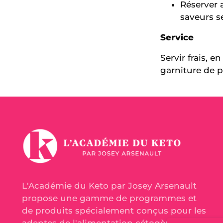
Réserver 
saveurs s
Service
Servir frais, 
garniture de pe
L'Académie du Keto par Josey Arsenault
propose une gamme de programmes et
de produits spécialement conçus pour les