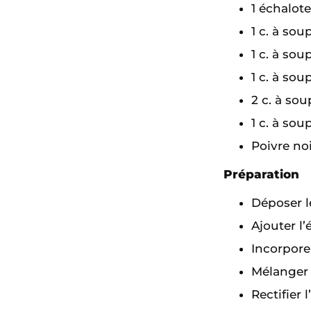
1 échalote
1 c. à so
1 c. à so
1 c. à sou
2 c. à sou
1 c. à sou
Poivre no
Préparation
Déposer l
Ajouter l’
Incorporer
Mélanger 
Rectifier