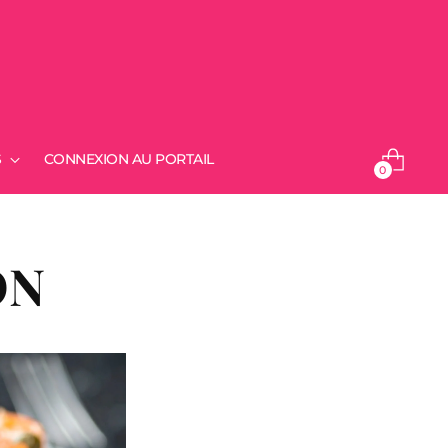
S
CONNEXION AU PORTAIL
0
ON