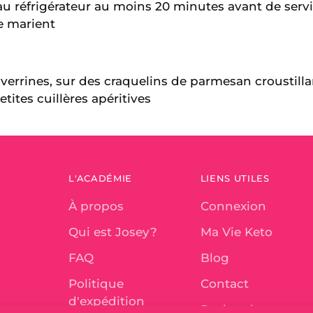
au réfrigérateur au moins 20 minutes avant de servi
e marient
en verrines, sur des craquelins de parmesan croustill
tites cuillères apéritives
L'ACADÉMIE
LIENS UTILES
À propos
Connexion
Qui est Josey?
Ma Vie Keto
FAQ
Blog
Politique
Contact
d'expédition
Recherche