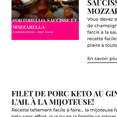
SAUCIS
MOZZA
Vous devez e
de champign
farcis à la sa
recette facile
plaire à toute
En savoir plu
FILET DE PORC KETO AU GI
L'AIL À LA MIJOTEUSE!
Recette tellement facile à faire... la mijoteuse fa
keto sans effort, que toute la famille va ador