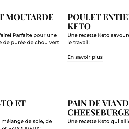
ET MOUTARDE
POULET ENTIER
KETO
aire! Parfaite pour une
Une recette Keto savoureu
tte de purée de chou vert
le travail!
En savoir plus
STO ET
PAIN DE VIAN
CHEESEBURG
e mélange de sole, de
Une recette Keto qui alli
IT et SAVOUREUX!