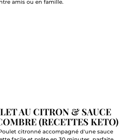
tre amis ou en famille.
LET AU CITRON & SAUCE
COMBRE (RECETTES KETO)
! Poulet citronné accompagné d'une sauce
tte facile et prête en 30 minutes, parfaite