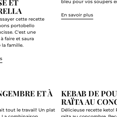
SE ET
bleu pour vos soupers en
RELLA
En savoir plus
ssayer cette recette
ons portobello
ucisse. C'est une
 à faire et saura
 la famille.
s
NGEMBRE ET À
KEBAB DE POU
RAÏTA AU CON
it tout le travail! Un plat
Délicieuse recette keto
er. La combinaison
raïta au concombre. Rece