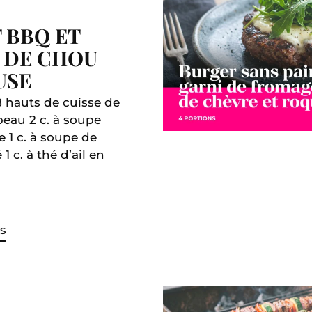
 BBQ ET
 DE CHOU
USE
8 hauts de cuisse de
peau 2 c. à soupe
e 1 c. à soupe de
1 c. à thé d’ail en
s