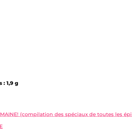
 : 1,9 g
AINE! (compilation des spéciaux de toutes les épic
E