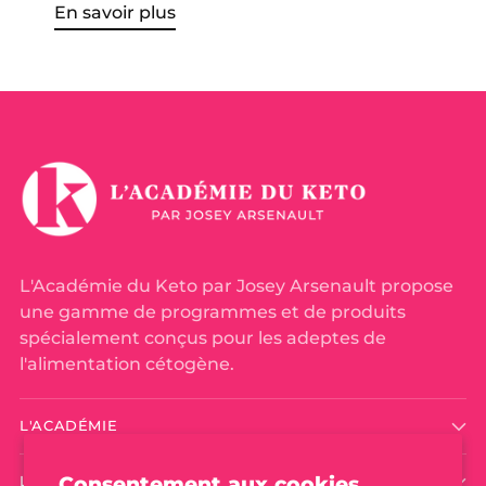
En savoir plus
L'Académie du Keto par Josey Arsenault propose
une gamme de programmes et de produits
spécialement conçus pour les adeptes de
l'alimentation cétogène.
L'ACADÉMIE
Consentement aux cookies
LIENS UTILES